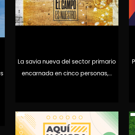
EL CAMPO ES NUESTRO
S
La savia nueva del sector primario
P
as
encarnada en cinco personas,...